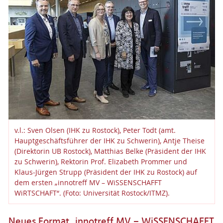
v.l.: Sven Olsen (IHK zu Rostock), Peter Todt (amt.
Hauptgeschäftsführer der IHK zu Schwerin), Antje Theise
(Direktorin UB Rostock), Matthias Belke (Präsident der IHK
zu Schwerin), Rektorin Prof. Elizabeth Prommer und
Klaus-Jürgen Strupp (Präsident der IHK zu Rostock) auf
dem ersten „innotreff MV – WiSSENSCHAFFT
WiRTSCHAFT“. (Foto: Universität Rostock/ITMZ).
Neues Format „innotreff MV – WiSSENSCHAFFT