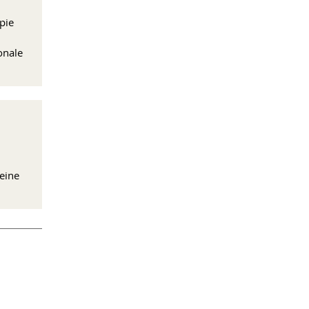
pie
onale
 eine