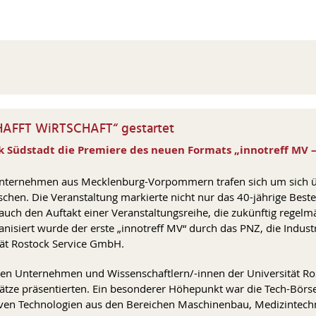
HAFFT WiRTSCHAFT“ gestartet
ek Südstadt die Premiere des neuen Formats „innotreff MV 
Unternehmen aus Mecklenburg-Vorpommern trafen sich um sich 
chen. Die Veranstaltung markierte nicht nur das 40-jährige Best
ch den Auftakt einer Veranstaltungsreihe, die zukünftig regelm
nisiert wurde der erste „innotreff MV“ durch das PNZ, die Industr
ät Rostock Service GmbH.
len Unternehmen und Wissenschaftlern/-innen der Universität Ro
tze präsentierten. Ein besonderer Höhepunkt war die Tech-Börse
tiven Technologien aus den Bereichen Maschinenbau, Medizintech