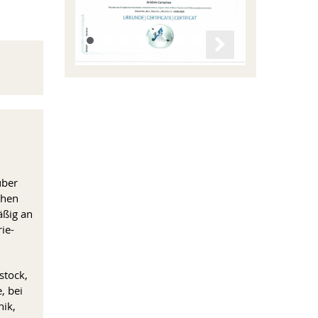
–
über
ehen
äßig an
ie-
stock,
, bei
nik,