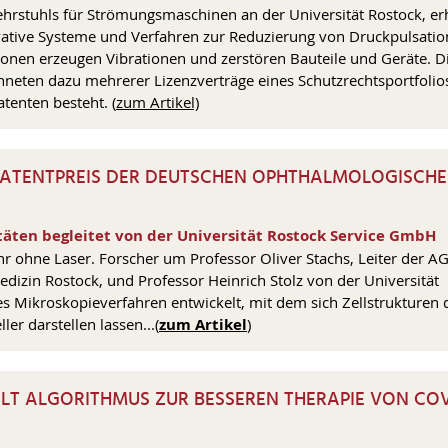
stuhls für Strömungsmaschinen an der Universität Rostock, erh
ovative Systeme und Verfahren zur Reduzierung von Druckpulsatio
nen erzeugen Vibrationen und zerstören Bauteile und Geräte. D
neten dazu mehrerer Lizenzverträge eines Schutzrechtsportfolios
atenten besteht.
(
zum Artikel)
PATENTPREIS DER DEUTSCHEN OPHTHALMOLOGISCH
äten begleitet von der Universität Rostock Service GmbH
r ohne Laser. Forscher um Professor Oliver Stachs, Leiter der A
dizin Rostock, und Professor Heinrich Stolz von der Universität
es Mikroskopieverfahren entwickelt, mit dem sich Zellstrukturen 
r darstellen lassen...
(
zum Artikel
)
T ALGORITHMUS ZUR BESSEREN THERAPIE VON COV