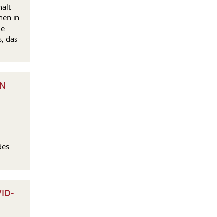
ält
nen in
ie
, das
EN
G
des
ID-