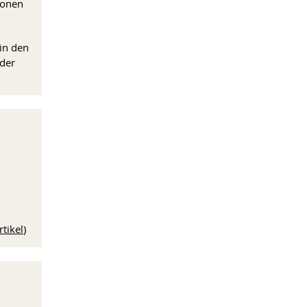
ionen
in den
 der
tikel
)